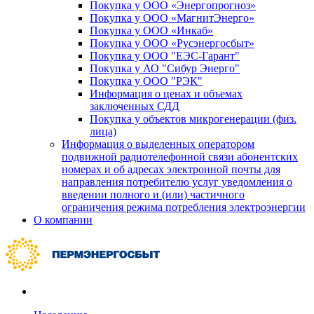
Покупка у ООО «Энергопрогноз»
Покупка у ООО «МагнитЭнерго»
Покупка у ООО «Инкаб»
Покупка у ООО «Русэнергосбыт»
Покупка у ООО "ЕЭС-Гарант"
Покупка у АО "Сибур Энерго"
Покупка у ООО "РЭК"
Информация о ценах и объемах
заключенных СДД
Покупка у объектов микрогенерации (физ.
лица)
Информация о выделенных оператором
подвижной радиотелефонной связи абонентских
номерах и об адресах электронной почты для
направления потребителю услуг уведомления о
введении полного и (или) частичного
ограничения режима потребления электроэнергии
О компании