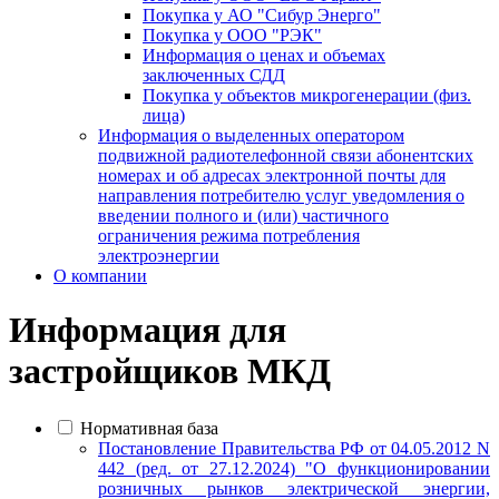
Покупка у АО "Сибур Энерго"
Покупка у ООО "РЭК"
Информация о ценах и объемах
заключенных СДД
Покупка у объектов микрогенерации (физ.
лица)
Информация о выделенных оператором
подвижной радиотелефонной связи абонентских
номерах и об адресах электронной почты для
направления потребителю услуг уведомления о
введении полного и (или) частичного
ограничения режима потребления
электроэнергии
О компании
Информация для
застройщиков МКД
Нормативная база
Постановление Правительства РФ от 04.05.2012 N
442 (ред. от 27.12.2024) "О функционировании
розничных рынков электрической энергии,