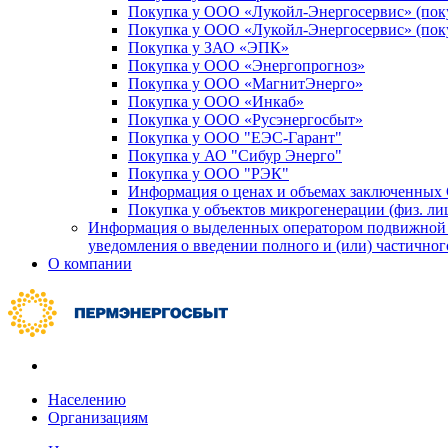
Покупка у ООО «Лукойл-Энергосервис» (пок
Покупка у ООО «Лукойл-Энергосервис» (пок
Покупка у ЗАО «ЭПК»
Покупка у ООО «Энергопрогноз»
Покупка у ООО «МагнитЭнерго»
Покупка у ООО «Инкаб»
Покупка у ООО «Русэнергосбыт»
Покупка у ООО "ЕЭС-Гарант"
Покупка у АО "Сибур Энерго"
Покупка у ООО "РЭК"
Информация о ценах и объемах заключенных
Покупка у объектов микрогенерации (физ. ли
Информация о выделенных оператором подвижной р
уведомления о введении полного и (или) частично
О компании
Населению
Организациям