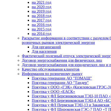
на 2021 год
на 2020 год
на 2019 год
на 2018 год
на 2017 год
на 2016 год
на 2015 год
на 2014 год
Раскрытие информации в соответствии с разделом 
розничных рынков электрической энергии
Для организаций
Для населения
Фактический полезный отпуск электрической энер
Договор энергоснабжения для физических лиц
Договор энергоснабжения для юридических лиц и 
Качество обслуживания клиентов
Информация по розничному рынку
Покупка генерации АО "ПЗМАШ"
Покупка генерации АО "Тандер"
Покупка у ООО «ГЭК» (Кизеловская ГРЭС-3)
Покупка у ООО «ЕАСК»
Покупка у ФЛ Березниковская ТЭЦ-10 ПАО 
Покупка у ФЛ Березниковская ТЭЦ-4 АО «БС
Покупка у ФЛ Пермская ТЭЦ-13 и Закамска
Покупка у ФЛ Широковская ГЭС-7 ПАО «Т 