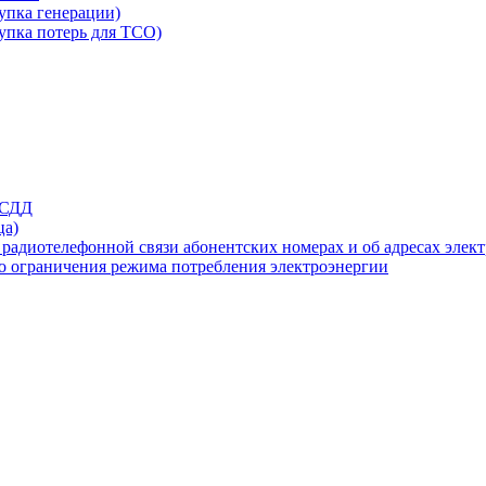
упка генерации)
упка потерь для ТСО)
 СДД
ца)
адиотелефонной связи абонентских номерах и об адресах элект
го ограничения режима потребления электроэнергии