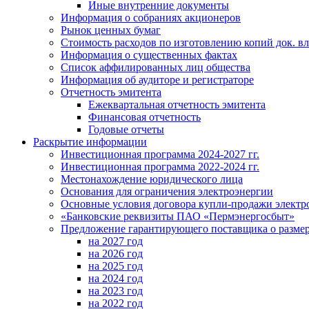
Иные внутренние документы
Информация о собраниях акционеров
Рынок ценных бумаг
Стоимость расходов по изготовлению копий док. вл
Информация о существенных фактах
Список аффилированных лиц общества
Информация об аудиторе и регистраторе
Отчетность эмитента
Ежеквартальная отчетность эмитента
Финансовая отчетность
Годовые отчеты
Раскрытие информации
Инвестиционная программа 2024-2027 гг.
Инвестиционная программа 2022-2024 гг.
Местонахождение юридического лица
Основания для ограничения электроэнергии
Основные условия договора купли-продажи электр
«Банковские реквизиты ПАО «Пермэнергосбыт»
Предложение гарантирующего поставщика о разме
на 2027 год
на 2026 год
на 2025 год
на 2024 год
на 2023 год
на 2022 год